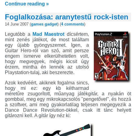
Continue reading »
Foglalkozása: aranytestű rock-isten
14 June 2007 (
games
gadget
) (
4 comments
)
Legutóbb a
Mad Maestrot
dícsértem,
mint zenés játékot, de most találtam
egy újabb gyöngyszemet. Igen, a
Guitar Hero-ról van szó, amit persze
engem ismerve elkerülhetetlen volt,
hogy megvegyek, mégis kicsit úgy
érzem, mintha én lennék az utolsó
Playstation-tulaj, aki beszerezte.
Azok kedvéért, akiknek fogalma sincs,
hogy mi ez: egy kb kétharmad
méretűre zsugorított, műanyag játékgitár, a nyakán öt
gombbal, meg egy mikrokapcsolós "pengetővel", és hozzá
a szoftver, ami meg gyakorlatilag teljesen megegyezik a
Dance Dance Revolution-ökkel, csak itt tánc helyett
gitározni kell. A gitár így néz ki: