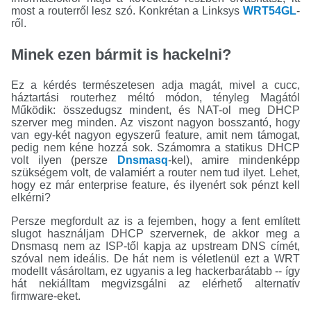
most a routerről lesz szó. Konkrétan a Linksys
WRT54GL
-
ről.
Minek ezen bármit is hackelni?
Ez a kérdés természetesen adja magát, mivel a cucc,
háztartási routerhez méltó módon, tényleg Magától
Működik: összedugsz mindent, és NAT-ol meg DHCP
szerver meg minden. Az viszont nagyon bosszantó, hogy
van egy-két nagyon egyszerű feature, amit nem támogat,
pedig nem kéne hozzá sok. Számomra a statikus DHCP
volt ilyen (persze
Dnsmasq
-kel), amire mindenképp
szükségem volt, de valamiért a router nem tud ilyet. Lehet,
hogy ez már enterprise feature, és ilyenért sok pénzt kell
elkérni?
Persze megfordult az is a fejemben, hogy a fent említett
slugot használjam DHCP szervernek, de akkor meg a
Dnsmasq nem az ISP-től kapja az upstream DNS címét,
szóval nem ideális. De hát nem is véletlenül ezt a WRT
modellt vásároltam, ez ugyanis a leg hackerbarátabb -- így
hát nekiálltam megvizsgálni az elérhető alternatív
firmware-eket.