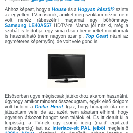
Ahhoz képest, hogy a
House
és a
Hogyan készül?
szinte
az egyetlen TV-műsorok, amiket meg szoktam nézni, nem
volt nehéz rábeszélni magamat egy böhömnagy
Samsung LE40A557
HDTV-re. Marha jól néz ki, még a
szobát is feldobja, egy sima d-sub bemenettel monitornak
is használható (nem nagyon szar pl.
Top Geart
nézni az
egyméteres képernyőn), de volt vele gond is.
Elsősorban ugye mégiscsak játékokhoz akarom használni,
úgyhogy amikor mindent összedugtam, egyik első dolgom
volt betolni a
Guitar Herot
. Igaz, hogy hónapok óta nem
játszottam vele, de azt azért nem akartam elhinni, hogy
egyetlen átkozott hangot sem találok el. És itt derült ki a
turpisság: a TV-nek egy csomó ideig (majd' egytized
másodpercig) tart az
interlace-elt PAL jelből
megfelelő