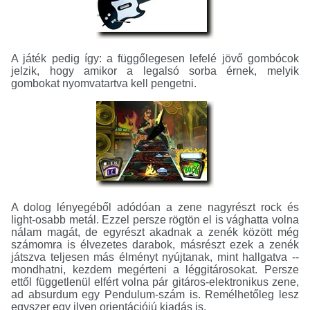
A játék pedig így: a függőlegesen lefelé jövő gombócok
jelzik, hogy amikor a legalsó sorba érnek, melyik
gombokat nyomvatartva kell pengetni.
A dolog lényegéből adódóan a zene nagyrészt rock és
light-osabb metál. Ezzel persze rögtön el is vághatta volna
nálam magát, de egyrészt akadnak a zenék között még
számomra is élvezetes darabok, másrészt ezek a zenék
játszva teljesen más élményt nyújtanak, mint hallgatva --
mondhatni, kezdem megérteni a léggitárosokat. Persze
ettől függetlenül elfért volna pár gitáros-elektronikus zene,
ad absurdum egy Pendulum-szám is. Remélhetőleg lesz
egyszer egy ilyen orientációjú kiadás is.