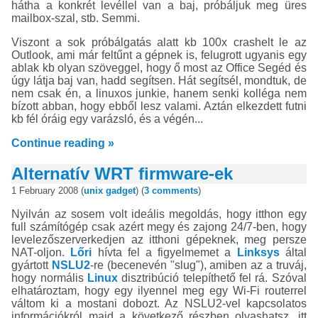
hátha a konkrét levéllel van a baj, próbáljuk meg üres
mailbox-szal, stb. Semmi.
Viszont a sok próbálgatás alatt kb 100x crashelt le az
Outlook, ami már feltűnt a gépnek is, felugrott ugyanis egy
ablak kb olyan szöveggel, hogy ő most az Office Segéd és
úgy látja baj van, hadd segítsen. Hát segítsél, mondtuk, de
nem csak én, a linuxos junkie, hanem senki kolléga nem
bízott abban, hogy ebből lesz valami. Aztán elkezdett futni
kb fél óráig egy varázsló, és a végén...
Continue reading »
Alternatív WRT firmware-ek
1 February 2008 (
unix
gadget
) (
3 comments
)
Nyilván az sosem volt ideális megoldás, hogy itthon egy
full számítógép csak azért megy és zajong 24/7-ben, hogy
levelezőszerverkedjen az itthoni gépeknek, meg persze
NAT-oljon.
Lőri
hívta fel a figyelmemet a
Linksys
által
gyártott
NSLU2
-re (becenevén "slug"), amiben az a truváj,
hogy normális
Linux
disztribúció telepíthető fel rá. Szóval
elhatároztam, hogy egy ilyennel meg egy Wi-Fi routerrel
váltom ki a mostani dobozt. Az NSLU2-vel kapcsolatos
információkról majd a következő részben olvashatsz, itt