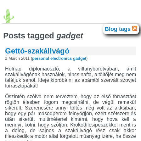
advogato
agda
android
avr
Blog tags
Blog tags
brainfuck
c64
chip-8
clash
Posts tagged
gadget
correctness
electronics
elte
movies
fpga
gadget
haskell
homelab
idris
iphone
isc
games
java
Gettó-szakállvágó
javascript
food
exhibition
books
lisp
llvm
math
meta
miata
language
programming
retro
3 March 2011 (
personal
electronics
gadget
)
retrochallenge
retrochallenge2023
rust
scb
singapore
smt
personal
sziget
theater
tilos
Holnap diplomaosztó, a villanyborotvában, amit
titanic
history
unix
trip
vpg
windows
xml
zene
szakállvágónak használok, nincs nafta, a töltőjét meg nem
találjuk sehol. Ideje kipróbálni az apámtól szervált szovjet
forrasztópákát!
Őszintén szólva nem terveztem, hogy az első forrasztást
rögtön élesben fogom megcsinálni, de végül remekül
sikerült. Szerencsére annyi töltés még volt az akksiban,
hogy egy pár másodpercre felnyögjön, ezért szétszerelés
után sikerült multiméterrel kimérni, hogy hova kell a
mennyit kötni, hogy szóljon. Krokodilcsipeszekkel ment is
a dolog, de sajnos a szakállvágó rész csak akkor
illeszkedik a motor által forgatott műanyag izére, ha össze