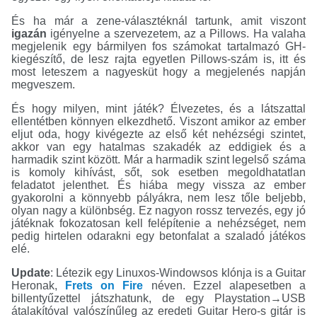
És ha már a zene-választéknál tartunk, amit viszont
igazán
igényelne a szervezetem, az a Pillows. Ha valaha
megjelenik egy bármilyen fos számokat tartalmazó GH-
kiegészítő, de lesz rajta egyetlen Pillows-szám is, itt és
most leteszem a nagyesküt hogy a megjelenés napján
megveszem.
És hogy milyen, mint játék? Élvezetes, és a látszattal
ellentétben könnyen elkezdhető. Viszont amikor az ember
eljut oda, hogy kivégezte az első két nehézségi szintet,
akkor van egy hatalmas szakadék az eddigiek és a
harmadik szint között. Már a harmadik szint legelső száma
is komoly kihívást, sőt, sok esetben megoldhatatlan
feladatot jelenthet. És hiába megy vissza az ember
gyakorolni a könnyebb pályákra, nem lesz tőle beljebb,
olyan nagy a különbség. Ez nagyon rossz tervezés, egy jó
játéknak fokozatosan kell felépítenie a nehézséget, nem
pedig hirtelen odarakni egy betonfalat a szaladó játékos
elé.
Update
: Létezik egy Linuxos-Windowsos klónja is a Guitar
Heronak,
Frets on Fire
néven. Ezzel alapesetben a
billentyűzettel játszhatunk, de egy Playstation→​USB
átalakítóval valószínűleg az eredeti Guitar Hero-s gitár is