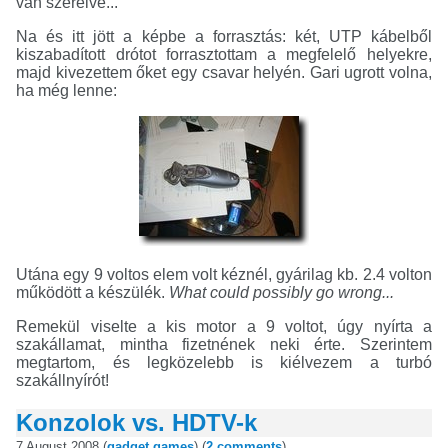
van szerelve...
Na és itt jött a képbe a forrasztás: két, UTP kábelből
kiszabadított drótot forrasztottam a megfelelő helyekre,
majd kivezettem őket egy csavar helyén. Gari ugrott volna,
ha még lenne:
Utána egy 9 voltos elem volt kéznél, gyárilag kb. 2.4 volton
működött a készülék.
What could possibly go wrong...
Remekül viselte a kis motor a 9 voltot, úgy nyírta a
szakállamat, mintha fizetnének neki érte. Szerintem
megtartom, és legközelebb is kiélvezem a turbó
szakállnyírót!
Konzolok vs. HDTV-k
7 August 2008 (
gadget
games
) (
2 comments
)