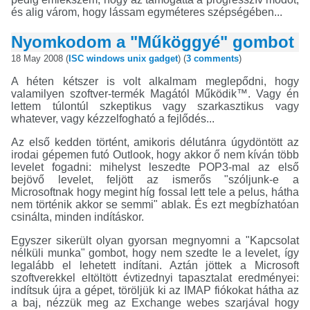
és alig várom, hogy lássam egyméteres szépségében...
Nyomkodom a "Műköggyé" gombot
18 May 2008 (
ISC
windows
unix
gadget
) (
3 comments
)
A héten kétszer is volt alkalmam meglepődni, hogy
valamilyen szoftver-termék Magától Működik™. Vagy én
lettem túlontúl szkeptikus vagy szarkasztikus vagy
whatever, vagy kézzelfogható a fejlődés...
Az első kedden történt, amikoris délutánra úgydöntött az
irodai gépemen futó Outlook, hogy akkor ő nem kíván több
levelet fogadni: mihelyst leszedte POP3-mal az első
bejövő levelet, feljött az ismerős "szóljunk-e a
Microsoftnak hogy megint híg fossal lett tele a pelus, hátha
nem történik akkor se semmi" ablak. És ezt megbízhatóan
csinálta, minden indításkor.
Egyszer sikerült olyan gyorsan megnyomni a "Kapcsolat
nélküli munka" gombot, hogy nem szedte le a levelet, így
legalább el lehetett indítani. Aztán jöttek a Microsoft
szoftverekkel eltöltött évtizednyi tapasztalat eredményei:
indítsuk újra a gépet, töröljük ki az IMAP fiókokat hátha az
a baj, nézzük meg az Exchange webes szarjával hogy