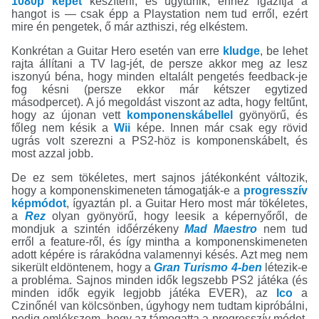
1080p képet
készíteni, és úgytűnik, ehhez igazítja a
hangot is — csak épp a Playstation nem tud erről, ezért
mire én pengetek, ő már azthiszi, rég elkéstem.
Konkrétan a Guitar Hero esetén van erre
kludge
, be lehet
rajta állítani a TV lag-jét, de persze akkor meg az lesz
iszonyú béna, hogy minden eltalált pengetés feedback-je
fog késni (persze ekkor már kétszer egytized
másodpercet). A jó megoldást viszont az adta, hogy feltűnt,
hogy az újonan vett
komponenskábellel
gyönyörű, és
főleg nem késik a
Wii
képe. Innen már csak egy rövid
ugrás volt szerezni a PS2-höz is komponenskábelt, és
most azzal jobb.
De ez sem tökéletes, mert sajnos játékonként változik,
hogy a komponenskimeneten támogatják-e a
progresszív
képmódot
, ígyaztán pl. a Guitar Hero most már tökéletes,
a
Rez
olyan gyönyörű, hogy leesik a képernyőről, de
mondjuk a szintén időérzékeny
Mad Maestro
nem tud
erről a feature-ről, és így mintha a komponenskimeneten
adott képére is rárakódna valamennyi késés. Azt meg nem
sikerült eldöntenem, hogy a
Gran Turismo 4-ben
létezik-e
a probléma. Sajnos minden idők legszebb PS2 játéka (és
minden idők egyik legjobb játéka EVER), az
Ico
a
Czinőnél van kölcsönben, úgyhogy nem tudtam kipróbálni,
pedig emlékszem, hogy az támogatta a progresszív módot,