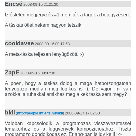
Encsé
2008-09-15 21:21:30
Ízléstelen megjegyzés #1: nem jók a tagek a bejegyzésen.
A táskás ötlet nekem nagyon tetszik.
cooldavee
2008-09-16 00:17:53
A meta-táska teljesen lenyűgözött. :-)
ZapE
2008-09-16 09:07:38
A poen, hogy a taskas dolog a maga hatborzongatoan
lenyugozo modjan meg logikus is :). De vajon mi van
azokkal a ruhakkal amikhez meg a kek taska sem megy?
bkil
(
http://people.inf.elte.hu/bkil
) 2008-09-17 17:02:50
Valoban kapcsolodik a programozas visszavezetessel
temakorhoz es a fuggvenyek kompoziciojahoz. Tiszta
programozo gondolkodas ez, Erlang-ban is igy kell! ;->