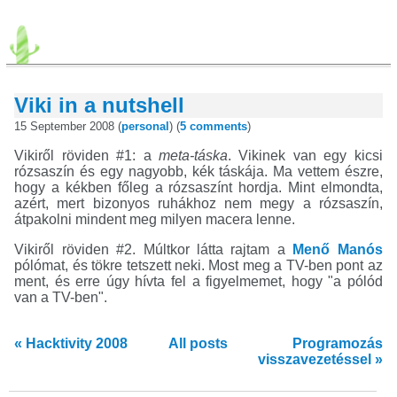
Viki in a nutshell
15 September 2008 (
personal
) (
5 comments
)
Vikiről röviden #1: a
meta-táska
. Vikinek van egy kicsi
rózsaszín és egy nagyobb, kék táskája. Ma vettem észre,
hogy a kékben főleg a rózsaszínt hordja. Mint elmondta,
azért, mert bizonyos ruhákhoz nem megy a rózsaszín,
átpakolni mindent meg milyen macera lenne.
Vikiről röviden #2. Múltkor látta rajtam a
Menő Manós
pólómat, és tökre tetszett neki. Most meg a TV-ben pont az
ment, és erre úgy hívta fel a figyelmemet, hogy "a pólód
van a TV-ben".
« Hacktivity 2008
All posts
Programozás
visszavezetéssel »