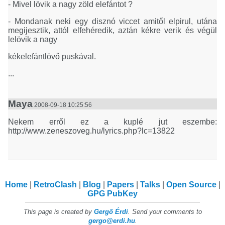
- Mivel lövik a nagy zöld elefántot ?
- Mondanak neki egy disznó viccet amitől elpirul, utána
megijesztik, attól elfehéredik, aztán kékre verik és végül
lelövik a nagy
kékelefántlövő puskával.
...
Maya
2008-09-18 10:25:56
Nekem erről ez a kuplé jut eszembe:
http://www.zeneszoveg.hu/lyrics.php?lc=13822
Home
RetroClash
Blog
Papers
Talks
Open Source
GPG PubKey
This page is created by
Gergő Érdi
. Send your comments to
gergo@erdi.hu
.