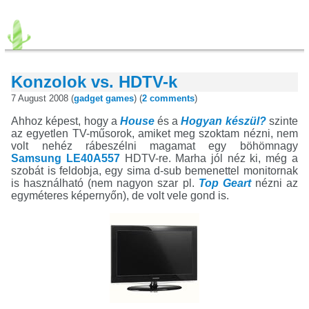
Konzolok vs. HDTV-k
7 August 2008 (
gadget
games
) (
2 comments
)
Ahhoz képest, hogy a
House
és a
Hogyan készül?
szinte
az egyetlen TV-műsorok, amiket meg szoktam nézni, nem
volt nehéz rábeszélni magamat egy böhömnagy
Samsung LE40A557
HDTV-re. Marha jól néz ki, még a
szobát is feldobja, egy sima d-sub bemenettel monitornak
is használható (nem nagyon szar pl.
Top Geart
nézni az
egyméteres képernyőn), de volt vele gond is.