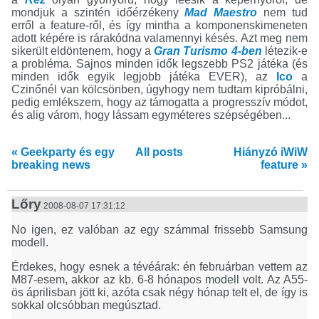
mondjuk a szintén időérzékeny
Mad Maestro
nem tud
erről a feature-ről, és így mintha a komponenskimeneten
adott képére is rárakódna valamennyi késés. Azt meg nem
sikerült eldöntenem, hogy a
Gran Turismo 4-ben
létezik-e
a probléma. Sajnos minden idők legszebb PS2 játéka (és
minden idők egyik legjobb játéka EVER), az
Ico
a
Czinőnél van kölcsönben, úgyhogy nem tudtam kipróbálni,
pedig emlékszem, hogy az támogatta a progresszív módot,
és alig várom, hogy lássam egyméteres szépségében...
« Geekparty és egy
All posts
Hiányzó iWiW
breaking news
feature »
Lőry
2008-08-07 17:31:12
No igen, ez valóban az egy számmal frissebb Samsung
modell.
Érdekes, hogy esnek a tévéárak: én februárban vettem az
M87-esem, akkor az kb. 6-8 hónapos modell volt. Az A55-
ös áprilisban jött ki, azóta csak négy hónap telt el, de így is
sokkal olcsóbban megúsztad.