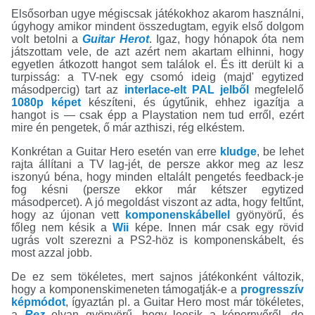
Elsősorban ugye mégiscsak játékokhoz akarom használni,
úgyhogy amikor mindent összedugtam, egyik első dolgom
volt betolni a
Guitar Herot
. Igaz, hogy hónapok óta nem
játszottam vele, de azt azért nem akartam elhinni, hogy
egyetlen átkozott hangot sem találok el. És itt derült ki a
turpisság: a TV-nek egy csomó ideig (majd' egytized
másodpercig) tart az
interlace-elt PAL jelből
megfelelő
1080p képet
készíteni, és úgytűnik, ehhez igazítja a
hangot is — csak épp a Playstation nem tud erről, ezért
mire én pengetek, ő már azthiszi, rég elkéstem.
Konkrétan a Guitar Hero esetén van erre
kludge
, be lehet
rajta állítani a TV lag-jét, de persze akkor meg az lesz
iszonyú béna, hogy minden eltalált pengetés feedback-je
fog késni (persze ekkor már kétszer egytized
másodpercet). A jó megoldást viszont az adta, hogy feltűnt,
hogy az újonan vett
komponenskábellel
gyönyörű, és
főleg nem késik a
Wii
képe. Innen már csak egy rövid
ugrás volt szerezni a PS2-höz is komponenskábelt, és
most azzal jobb.
De ez sem tökéletes, mert sajnos játékonként változik,
hogy a komponenskimeneten támogatják-e a
progresszív
képmódot
, ígyaztán pl. a Guitar Hero most már tökéletes,
a
Rez
olyan gyönyörű, hogy leesik a képernyőről, de