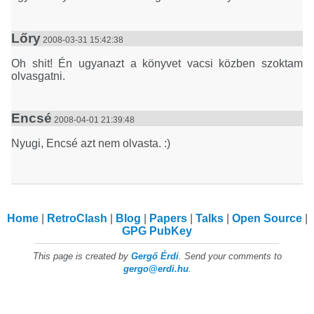
Lőry
2008-03-31 15:42:38
Oh shit! Én ugyanazt a könyvet vacsi közben szoktam
olvasgatni.
Encsé
2008-04-01 21:39:48
Nyugi, Encsé azt nem olvasta. :)
Home
RetroClash
Blog
Papers
Talks
Open Source
GPG PubKey
This page is created by
Gergő Érdi
. Send your comments to
gergo@erdi.hu
.