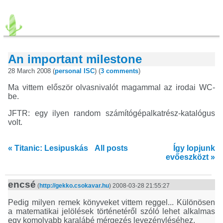
An important milestone
28 March 2008 (
personal
ISC
) (
3 comments
)
Ma vittem először olvasnivalót magammal az irodai WC-
be.
JFTR: egy ilyen random számítógépalkatrész-katalógus
volt.
« Titanic: Lesipuskás
All posts
Így lopjunk
evőeszközt »
encsé
(
http://gekko.csokavar.hu
) 2008-03-28 21:55:27
Pedig milyen remek könyveket vittem reggel... Különösen
a matematikai jelölések történetéről szóló lehet alkalmas
egy komolyabb karalábé mérgezés levezényléséhez.