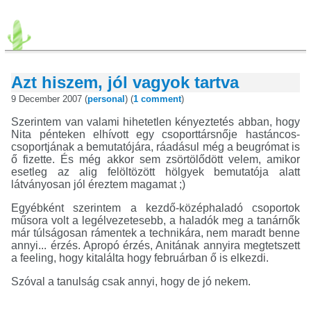
Azt hiszem, jól vagyok tartva
9 December 2007 (
personal
) (
1 comment
)
Szerintem van valami hihetetlen kényeztetés abban, hogy
Nita pénteken elhívott egy csoporttársnője hastáncos-
csoportjának a bemutatójára, ráadásul még a beugrómat is
ő fizette. És még akkor sem zsörtölődött velem, amikor
esetleg az alig felöltözött hölgyek bemutatója alatt
látványosan jól éreztem magamat ;)
Egyébként szerintem a kezdő-középhaladó csoportok
műsora volt a legélvezetesebb, a haladók meg a tanárnők
már túlságosan rámentek a technikára, nem maradt benne
annyi... érzés. Apropó érzés, Anitának annyira megtetszett
a feeling, hogy kitalálta hogy februárban ő is elkezdi.
Szóval a tanulság csak annyi, hogy de jó nekem.