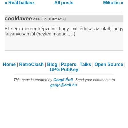
« Reál balfasz
All posts
Mikulás »
cooldavee
2007-12-10 02:32:33
El sem merem képzelni, hogy mit értesz az alatt, hogy
látványosan jól érezted magad... ;-)
Home
RetroClash
Blog
Papers
Talks
Open Source
GPG PubKey
This page is created by
Gergő Érdi
. Send your comments to
gergo@erdi.hu
.