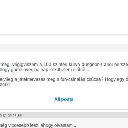
meg, végigviszem a 100 szintes kurva dungeon-t ahol persze 
ogy game over, holnap kezdhetem előlről...
lvileg a játéktervezés meg a fun-csinálás csúcsa? Hogy egy ó
nem?!
All posts
0-31 09:08:33
ég viccesebb lesz, ahogy olvastam...