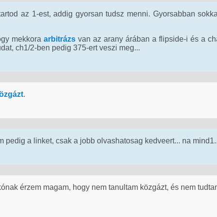
tod az 1-est, addig gyorsan tudsz menni. Gyorsabban sokkal
ogy mekkora
arbitrázs
van az arany árában a flipside-i és a cha
dat, ch1/2-ben pedig 375-ert veszi meg...
özgázt
.
edig a linket, csak a jobb olvashatosag kedveert... na mind1..
kónak érzem magam, hogy nem tanultam közgázt, és nem tudtam, 