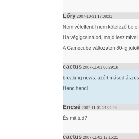
Lőry
2007-10-31 17:08:31
Nem véletlenül nem kötelező belem
Ha végigcsinálod, majd lesz mivel 
A Gamecube változaton 80-ig jutot
cactus
2007-11-01 00:29:18
breaking news: azért másodjára csa
Henc henc!
Encsé
2007-11-01 14:02:44
És mit tud?
cactus
2007-11-02 12:15:21