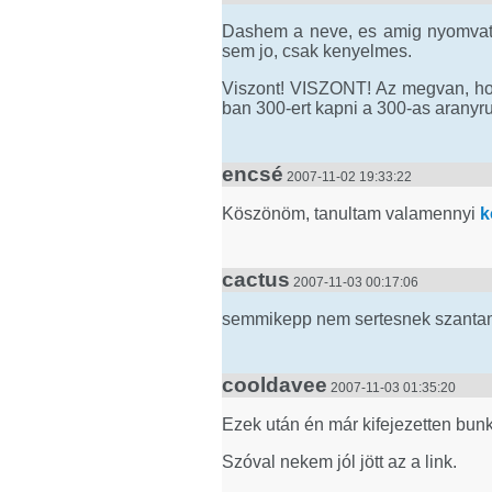
Dashem a neve, es amig nyomvatar
sem jo, csak kenyelmes.
Viszont! VISZONT! Az megvan, h
ban 300-ert kapni a 300-as aranyru
encsé
2007-11-02 19:33:22
Köszönöm, tanultam valamennyi
k
cactus
2007-11-03 00:17:06
semmikepp nem sertesnek szantam p
cooldavee
2007-11-03 01:35:20
Ezek után én már kifejezetten bun
Szóval nekem jól jött az a link.