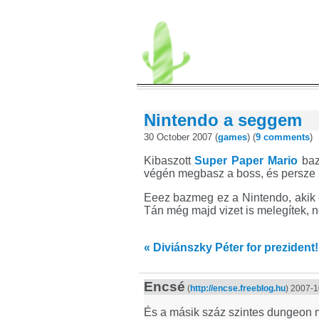
Nintendo a seggem
30 October 2007 (
games
) (
9 comments
)
Kibaszott
Super Paper Mario
baz
végén megbasz a boss, és persze h
Eeez bazmeg ez a Nintendo, akik e
Tán még majd vizet is melegítek, 
« Diviánszky Péter for prezident!
Encsé
(
http://encse.freeblog.hu
) 2007-1
És a másik száz szintes dungeon m