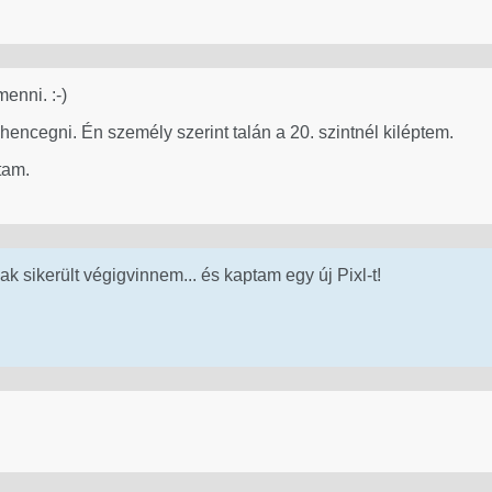
enni. :-)
hencegni. Én személy szerint talán a 20. szintnél kiléptem.
tam.
k sikerült végigvinnem... és kaptam egy új Pixl-t!