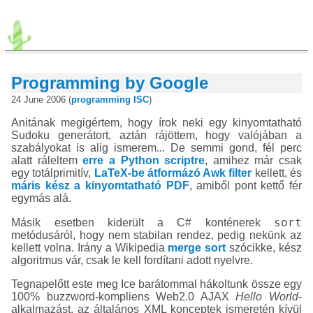
Programming by Google
24 June 2006 (
programming
ISC
)
Anitának megigértem, hogy írok neki egy kinyomtatható
Sudoku generátort, aztán rájöttem, hogy valójában a
szabályokat is alig ismerem... De semmi gond, fél perc
alatt ráleltem
erre a Python scriptre
, amihez már csak
egy totálprimitív,
LaTeX-be átformázó Awk filter
kellett, és
máris kész a kinyomtatható PDF
, amiből pont kettő fér
egymás alá.
sort
Másik esetben kiderült a C# konténerek
metódusáról, hogy nem stabilan rendez, pedig nekünk az
kellett volna. Irány a Wikipedia
merge sort
szócikke, kész
algoritmus vár, csak le kell fordítani adott nyelvre.
Tegnapelőtt este meg Ice barátommal hákoltunk össze egy
100% buzzword-kompliens Web2.0 AJAX
Hello World
-
alkalmazást, az általános XML konceptek ismeretén kívül