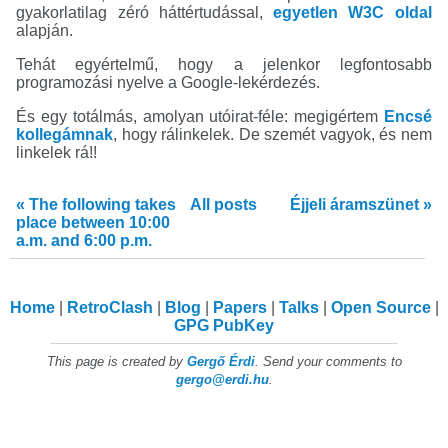
gyakorlatilag zéró háttértudással,
egyetlen W3C oldal
alapján.
Tehát egyértelmű, hogy a jelenkor legfontosabb
programozási nyelve a Google-lekérdezés.
És egy totálmás, amolyan utóirat-féle: megigértem
Encsé
kollegámnak
, hogy rálinkelek. De szemét vagyok, és nem
linkelek rá!!
« The following takes
All posts
Éjjeli áramszünet »
place between 10:00
a.m. and 6:00 p.m.
Home
RetroClash
Blog
Papers
Talks
Open Source
GPG PubKey
This page is created by
Gergő Érdi
. Send your comments to
gergo@erdi.hu
.